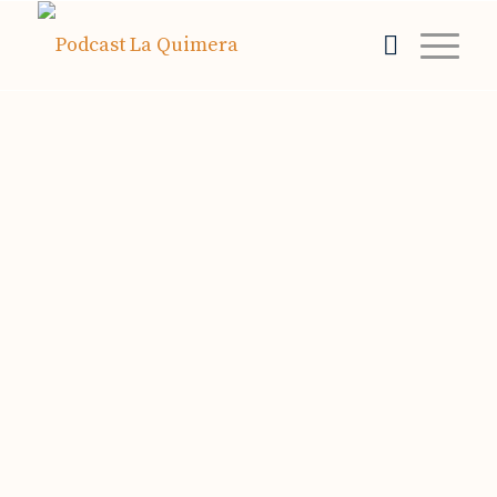
Miquel Escudero conversa con César
Augusto Acevedo, uno de los cineastas
colombianos más destacados de los
últimos años y muy comprometido con la
realidad social de su país. Autor del
enigmático largometraje La tierra y la
sombra, nos revela su interés en hacer
películas necesarias, que hagan creer que